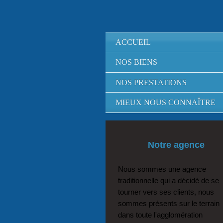
ACCUEIL
NOS BIENS
NOS PRESTATIONS
MIEUX NOUS CONNAÎTRE
Notre agence
Nous sommes une agence
traditionnelle qui a décidé de se
tourner vers ses clients, nous
sommes présents sur le terrain
dans toute l'agglomération