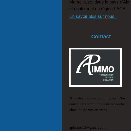
Marseillaise, dans le pays d'Aix
et également en région PACA
En savoir plus sur nous !
Contact
N'hésitez pas à nous contacter ! Nos 
conseillers seront ravis de répondre à 
chacune de vos attentes.
apimmo13@gmail.com