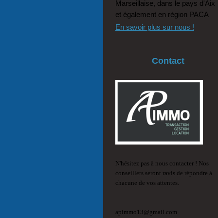
Marseillaise, dans le pays d'Aix
et également en région PACA
En savoir plus sur nous !
Contact
N'hésitez pas à nous contacter ! Nos 
conseillers seront ravis de répondre à 
chacune de vos attentes.
apimmo13@gmail.com