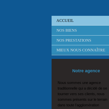
ACCUEIL
NOS BIENS
NOS PRESTATIONS
MIEUX NOUS CONNAÎTRE
Notre agence
Nous sommes une agence
traditionnelle qui a décidé de se
tourner vers ses clients, nous
sommes présents sur le terrain
dans toute l'agglomération